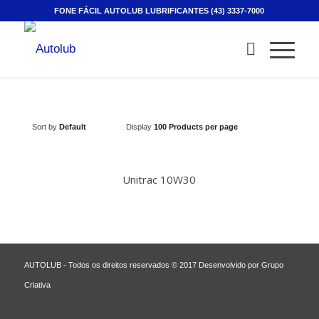
FONE FÁCIL AUTOLUB LUBRIFICANTES (43) 3337-7000
Sort by
Default
Display
100 Products per page
Unitrac 10W30
AUTOLUB
- Todos os direitos reservados © 2017 Desenvolvido por
Grupo
Criativa