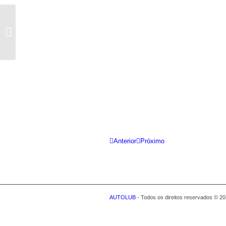
VR MULTIFLEX MAXX
5W40 SN
Anterior
Próximo
1
2
3
4
5
6
7
8
9
10
AUTOLUB
- Todos os direitos reservados © 2